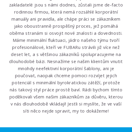
zakladatelé jsou s námi dodnes, zůstali jsme de-facto
rodinnou firmou, která nemá rozsáhlé korporátní
manuály ani pravidla, ale chápe práci se zákazníkem
jako oboustranně prospěšný proces, jež pomáhá
oběma stranám si osvojit nové znalosti a dovednosti.
Máme minimální fluktuaci, jádro našeho týmu tvoří
profesionálové, kteří ve FUBARu strávili již více než
deset let, a s většinou zákazníků spolupracujeme na
dlouhodobé bázi. Nesnažíme se našim klientům vnutit
mnohdy neefektivní korporátní šablony, ani je
poučovat, naopak chceme pomoci rozvíjet jejich
potenciál s minimální byrokratickou zátěží, protože
nás takový styl práce prostě baví. Rádi bychom tímto
poděkovali všem našim zákazníkům za důvěru, kterou
v nás dlouhodobě vkládají!
Jestli si myslíte, že ve vaší
síti něco nejde spravit, my to dokážeme!