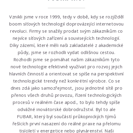
Vznikli jsme v roce 1999, tedy v době, kdy se rozjížděl
boom síťových technologií doprovázející internetovou
revoluci. Firmy se snažily prodat svým zákazníkům co
nejvíce síťových zařízení a souvisejících technologií.
Díky zázemí, které měli naši zakladatelé z akademické
půdy, jsme se rozhodli vydat odlišnou cestou.
Rozhodli jsme se pomáhat našim zákazníkům tyto
nové technologie efektivně využívat pro rozvoj jejich
hlavních činností a orientovat se spíše na perspektivní
technologické trendy než konkrétní výrobce. Co se
dnes zdá jako samozřejmost, jsou jednotné sítě pro
přenos všech druhů provozu, řízení technologických
procesů v reálném čase apod., to bylo tehdy spíše
odvážné inovátorské dobrodružství. Byl to ale
FUBAR, který byl součástí průkopnických týmů
řešících první nasazení do reálné praxe na přelomu
tisíciletí v energetice nebo plynárenství. Naši